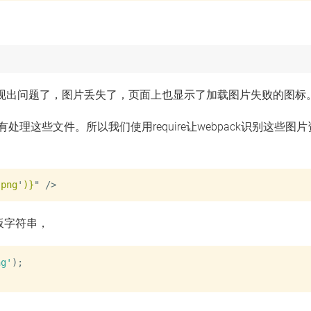
发现出问题了，图片丢失了，页面上也显示了加载图片失败的图标
处理这些文件。所以我们使用require让webpack识别这些图
.png
'
)}
"
/>
板字符串，
ng'
)
;