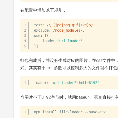
在配置中增加以下规则，
test
:
/
\.(jpg|png|gif|svg)$
/
,
exclude
:
/
node_modules
/
,
use
:
[
{
    loader
:
'url-loader'
}
]
打包完成后，并没有生成对应的图片，在css文件中，见
式。其实有个limit参数可以控制多大的文件就不打包成b
loader
:
'url-loader?limit=8192'
当图片小于8192字节时，就用base64，否则直接打
npm install file-loader --save-dev