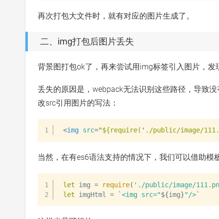
再次打包大文件时，就有对应的图片生成了。
二、img打包后图片丢失
背景图打包ok了，再来尝试用img标签引入图片，
丢失的原因是，webpack无法识别这些路径，导致没有
改src引用图片的写法：
<
img
src
=
"
${require(
'
./public/image/111
当然，在有es6语法支持的情况下，我们可以借助模
let
 img 
=
require
(
'./public/image/111.p
let
 imgHtml 
=
`
<img src="
${
img
}
"/>
`