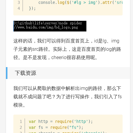
    console
.
log
(
$
(
'#lg > img'
)
.
attr
(
'src'
)
)
}
)
;
这样的话，我们可以得到百度首页上，id是lg、img
子元素的src路径。实际上，这是百度首页的log的路
径。是不是发现，cheerio很容易使用呢。
下载资源
我们可以从爬取的数据中解析出img的路径，那么下
载就不成问题了吧？为了进行写操作，我们引入了fs
模块。
var
 http 
=
require
(
'http'
)
;
var
 fs 
=
require
(
"fs"
)
;