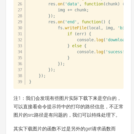
        res
.
on
(
'data'
,
function
(
chunk
)
{
            img 
+=
 chunk
;
}
)
;
        res
.
on
(
'end'
,
function
(
)
{
            fs
.
writeFile
(
local
,
 img
,
'binar
if
(
err
)
{
                    console
.
log
(
'dowmload e
}
else
{
                    console
.
log
(
'sucess!'
)
;
}
}
)
;
}
)
;
}
)
;
}
注1：我们会发现有些图片实际下载下来是空白的，
可以直接看命令提示符中的打印的路径信息，不正常
图片的src路径是有问题的，我们可以特殊处理下。
其实下载图片的函数不过是另外的get请求函数而