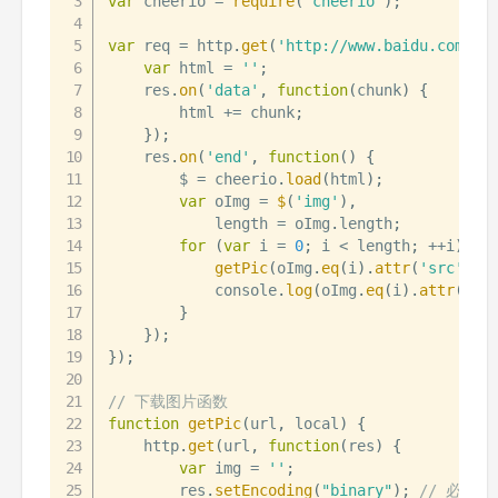
var
 cheerio 
=
require
(
'cheerio'
)
;
var
 req 
=
 http
.
get
(
'http://www.baidu.com'
,
var
 html 
=
''
;
    res
.
on
(
'data'
,
function
(
chunk
)
{
        html 
+=
 chunk
;
}
)
;
    res
.
on
(
'end'
,
function
(
)
{
        $ 
=
 cheerio
.
load
(
html
)
;
var
 oImg 
=
$
(
'img'
)
,
            length 
=
 oImg
.
length
;
for
(
var
 i 
=
0
;
 i 
<
 length
;
++
i
)
{
getPic
(
oImg
.
eq
(
i
)
.
attr
(
'src'
)
,
            console
.
log
(
oImg
.
eq
(
i
)
.
attr
(
'sr
}
}
)
;
}
)
;
// 下载图片函数
function
getPic
(
url
,
 local
)
{
    http
.
get
(
url
,
function
(
res
)
{
var
 img 
=
''
;
        res
.
setEncoding
(
"binary"
)
;
// 必须设