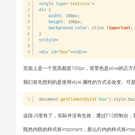
<
style
type
=
'
text/css
'
>
div
{
width
:
 100px
;
height
:
 100px
;
background-color
:
 olive 
!important
;
}
</
style
>
<
div
id
=
"
box
"
>
</
div
>
页面上是一个宽高都是100px，背景色是olive的
我们首先想到的是使用style.属性的方式去改变。可是
document
.
getElementById
(
'box'
)
.
style
.
ba
这段JS变有了，实际并没有生效，通过F12控制台
既然内联的样式有important，那么行内的样式有impor