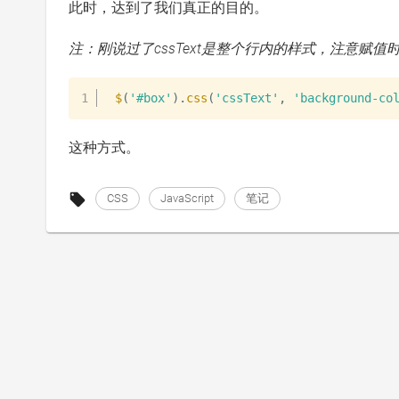
此时，达到了我们真正的目的。
注：刚说过了cssText是整个行内的样式，注意赋值
$
(
'#box'
)
.
css
(
'cssText'
,
'background-co
这种方式。
CSS
JavaScript
笔记